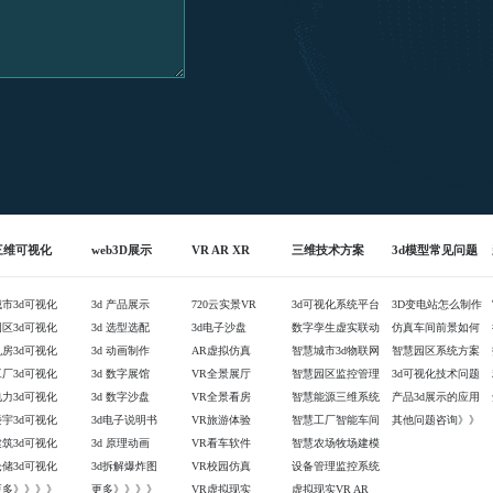
三维可视化
web3D展示
VR AR XR
三维技术方案
3d模型常见问题
城市3d可视化
3d 产品展示
720云实景VR
3d可视化系统平台
3D变电站怎么制作
园区3d可视化
3d 选型选配
3d电子沙盘
数字孪生虚实联动
仿真车间前景如何
机房3d可视化
3d 动画制作
AR虚拟仿真
智慧城市3d物联网
智慧园区系统方案
工厂3d可视化
3d 数字展馆
VR全景展厅
智慧园区监控管理
3d可视化技术问题
电力3d可视化
3d 数字沙盘
VR全景看房
智慧能源三维系统
产品3d展示的应用
楼宇3d可视化
3d电子说明书
VR旅游体验
智慧工厂智能车间
其他问题咨询》》
建筑3d可视化
3d 原理动画
VR看车软件
智慧农场牧场建模
仓储3d可视化
3d拆解爆炸图
VR校园仿真
设备管理监控系统
更多》》》》
更多》》》》
VR虚拟现实
虚拟现实VR AR