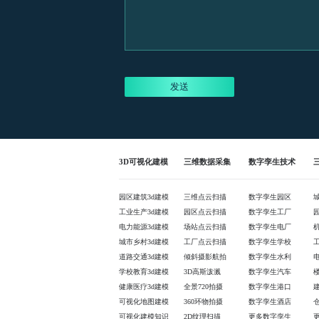
发送
3D可视化建模
三维数据采集
数字孪生技术
园区建筑3d建模
三维点云扫描
数字孪生园区
工业生产3d建模
园区点云扫描
数字孪生工厂
电力能源3d建模
场站点云扫描
数字孪生电厂
城市乡村3d建模
工厂点云扫描
数字孪生学校
道路交通3d建模
倾斜摄影航拍
数字孪生水利
学校教育3d建模
3D高斯泼溅
数字孪生汽车
健康医疗3d建模
全景720拍摄
数字孪生港口
可视化地图建模
360环物拍摄
数字孪生酒店
可视化建模知识
2D纹理扫描
更多数字孪生