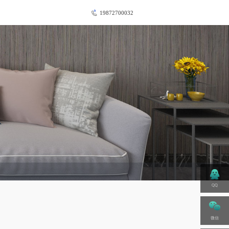
19872700032
QQ
微信