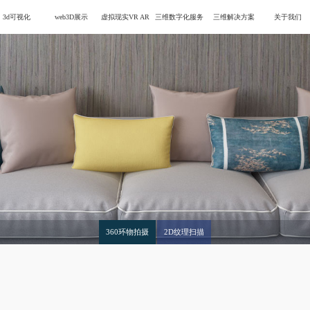
3d可视化
web3D展示
虚拟现实VR AR
三维数字化服务
三维解决方案
关于我们
360环物拍摄
2D纹理扫描