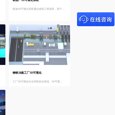
制造厂3D可视化系统
商迪3D可视化系统通过虚拟三维场景，用户...
钢铁冶炼工厂3D可视化
工厂3D可视化在全球制造业领域，3D可视...