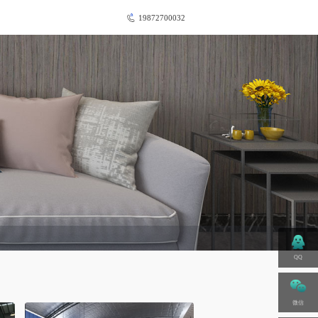
19872700032
QQ
微信