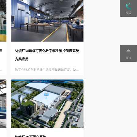
电话
理
纺织厂3d建模可视化数字孪生监控管理系统
置顶
方案应用
.
数字化技术在制造业中的应用越来越广泛。纺...