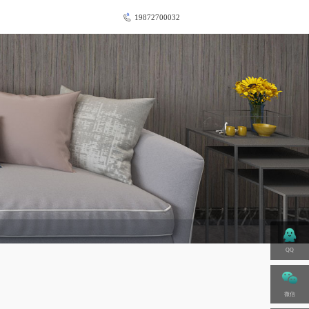
19872700032
QQ
微信