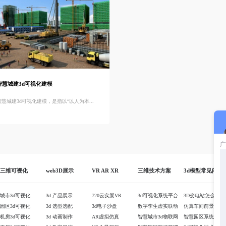
智慧城建3d可视化建模
智慧城建3d可视化建模，是指以“以人为本...
三维可视化
web3D展示
VR AR XR
三维技术方案
3d模型常见问题
城市3d可视化
3d 产品展示
720云实景VR
3d可视化系统平台
3D变电站怎么制作
园区3d可视化
3d 选型选配
3d电子沙盘
数字孪生虚实联动
仿真车间前景如何
机房3d可视化
3d 动画制作
AR虚拟仿真
智慧城市3d物联网
智慧园区系统方案